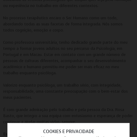
ou experiência no trabalho em diferentes contextos.
No processo terapêutico encaro o Ser Humano como um todo,
abordando todas as suas facetas de forma integrada. Nós somos
todos cognição, emoção e corpo.
Como professora universitária, tenho dedicado grande parte do meu
tempo a formar jovens adultos no seu percurso da Psicologia, em
Portugal e em Macau. Estar em contato com um grande número de
pessoas de culturas diferentes, acompanhar o seu desenvolvimento
académico e humano permitiu-me poder ser mais eficaz no meu
trabalho enquanto psicóloga.
Valorizo enquanto psicóloga, um trabalho sério, com integridade,
responsabilidade, uma constante preocupação com o bem-estar dos
meus pacientes.
É com grande admiração pelo trabalho e pela pessoa da Dra. Rosa
Basto, que integro a sua equipa com entusiasmo e esperança de poder
continuar a ajudar muitas vidas, sempre.
COOKIES E PRIVACIDADE
Estamos Juntos Por Si