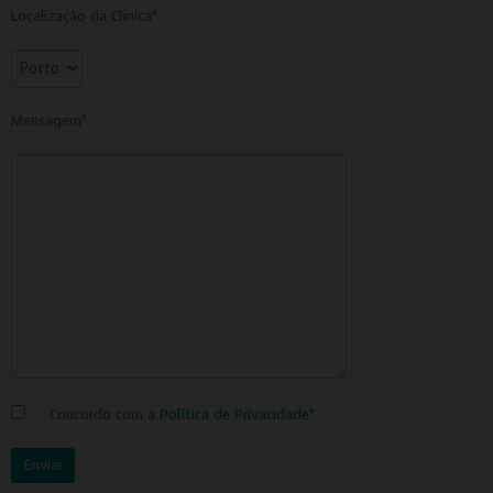
Para rejeitar os cookies, desmarque as caixas de
Localização da Clínica*
seleção e clique no botão ACEITAR.
Mensagem*
Concordo com a
Política de Privacidade*