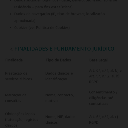
Dados sociodemográficos (idade, género, profissão, zona de
residência – para fins estatísticos)
Dados de navegação (IP, tipo de browser, localização
aproximada)
Cookies (ver Política de Cookies)
FINALIDADES E FUNDAMENTO JURÍDICO
Finalidade
Tipo de Dados
Base Legal
Art. 6.º, n.º 1, al. b) e
Prestação de
Dados clínicos e
Art. 9.º, n.º 2, al. h)
serviços clínicos
identificação
RGPD
Consentimento /
Marcação de
Nome, contacto,
diligências pré-
consultas
motivo
contratuais
Obrigações legais
Nome, NIF, dados
Art. 6.º, n.º 1, al. c)
(faturação, registos
clínicos
RGPD
clínicos)