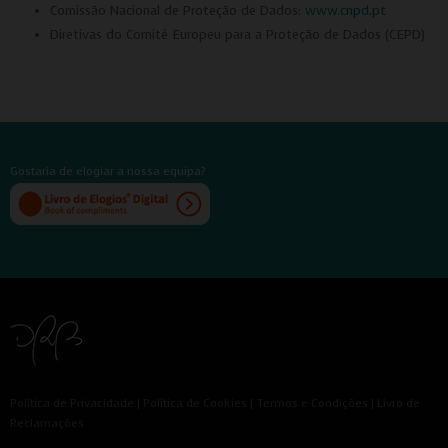
Comissão Nacional de Proteção de Dados:
www.cnpd.pt
Diretivas do Comité Europeu para a Proteção de Dados (CEPD)
Gostaria de elogiar a nossa equipa?
Política de Privacidade
|
Política de Cookies
|
Termos e Condições
|
Livro de
Reclamações