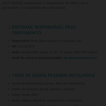
Lei n.º 58/2019, assegurando o compromisso da clínica com a
privacidade e o tratamento ético dos dados.
ENTIDADE RESPONSÁVEL PELO
TRATAMENTO
Responsável:
Rosa Basto Saúde e Formação, Lda
NIF:
503393479
Sede:
Avenida Elias Garcia, n.º 137, 4.º Andar, 1050-099 Lisboa
Email de contacto para privacidade:
dpo@drarosabasto.com
TIPOS DE DADOS PESSOAIS RECOLHIDOS
Dados de identificação (nome, data de nascimento)
Dados de contacto (email, telefone, morada)
Dados fiscais (NIF)
Dados clínicos (historial, diagnósticos, marcações)