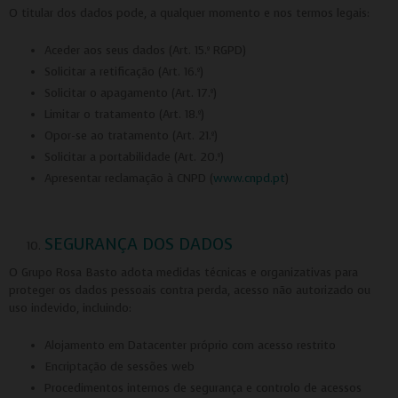
O titular dos dados pode, a qualquer momento e nos termos legais:
Aceder aos seus dados (Art. 15.º RGPD)
Solicitar a retificação (Art. 16.º)
Solicitar o apagamento (Art. 17.º)
Limitar o tratamento (Art. 18.º)
Opor-se ao tratamento (Art. 21.º)
Solicitar a portabilidade (Art. 20.º)
Apresentar reclamação à CNPD (
www.cnpd.pt
)
SEGURANÇA DOS DADOS
O Grupo Rosa Basto adota medidas técnicas e organizativas para
proteger os dados pessoais contra perda, acesso não autorizado ou
uso indevido, incluindo:
Alojamento em Datacenter próprio com acesso restrito
Encriptação de sessões web
Procedimentos internos de segurança e controlo de acessos