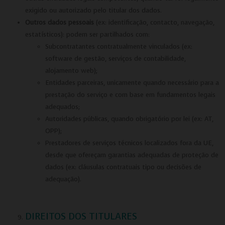
Para rejeitar os cookies, desmarque as caixas de
exigido ou autorizado pelo titular dos dados.
seleção e clique no botão ACEITAR.
Outros dados pessoais
(ex: identificação, contacto, navegação,
estatísticos): podem ser partilhados com:
Subcontratantes contratualmente vinculados (ex:
software de gestão, serviços de contabilidade,
alojamento web);
Entidades parceiras, unicamente quando necessário para a
prestação do serviço e com base em fundamentos legais
adequados;
Autoridades públicas, quando obrigatório por lei (ex: AT,
OPP);
Prestadores de serviços técnicos localizados fora da UE,
desde que ofereçam garantias adequadas de proteção de
dados (ex: cláusulas contratuais tipo ou decisões de
adequação).
DIREITOS DOS TITULARES