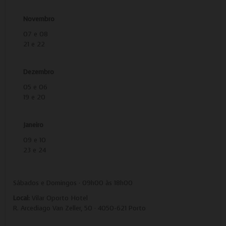
Novembro
07 e 08
21 e 22
Dezembro
05 e 06
19 e 20
Janeiro
09 e 10
23 e 24
Sábados e Domingos · 09h00 às 18h00
Local:
Vilar Oporto Hotel
R. Arcediago Van Zeller, 50 · 4050-621 Porto