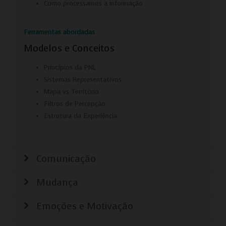
Como processamos a informação
Adições
Consentimento Google Ads, Google Shopping e Google
Play.
Ferramentas abordadas
Consentimento para Remarketing
Modelos e Conceitos
Permitir suporte a funcionalidades do site.
Princípios da PNL
Permitir personalização e recomendações de video.
Sistemas Representativos
Permitir armazanamento relacionado à segurança,
Mapa vs Território
autenticação e prevenção de fraudes.
Filtros de Percepção
ID de Rastreamento Negado
Estrutura da Experiência
Consentimento Extra
Anúncios Não Personalizados
Para rejeitar os cookies, desmarque as caixas de
Comunicação
seleção e clique no botão ACEITAR.
Mudança
Emoções e Motivação