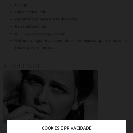
Fadiga
Culpa inadequada
Pensamentos recorrentes de morte
Baixa autoestima
Diminuição do desejo sexual
Sintomatologia física como dores abdominais, apertos na zona
toráxica, entre outros.
Ansiedade
COOKIES E PRIVACIDADE