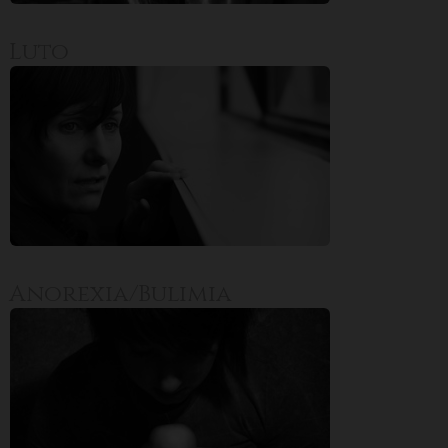
Para rejeitar os cookies, desmarque as caixas de
seleção e clique no botão ACEITAR.
Luto
Anorexia/Bulimia