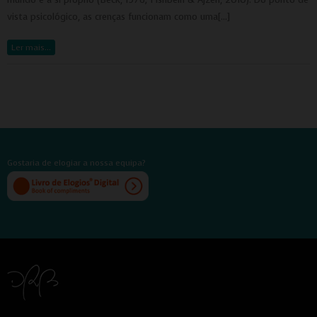
Anúncios Não Personalizados
vista psicológico, as crenças funcionam como uma[…]
Para rejeitar os cookies, desmarque as caixas de
seleção e clique no botão ACEITAR.
Ler mais…
Gostaria de elogiar a nossa equipa?