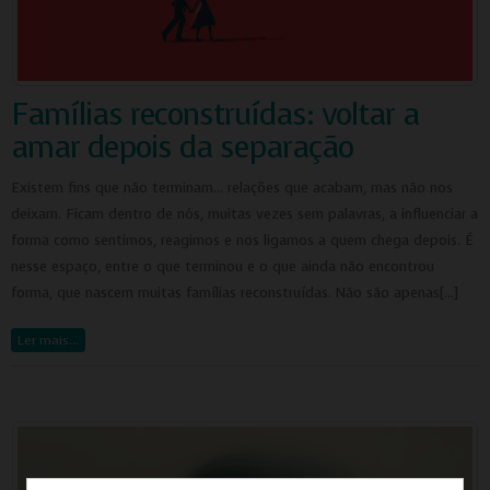
Famílias reconstruídas: voltar a
amar depois da separação
Existem fins que não terminam… relações que acabam, mas não nos
deixam. Ficam dentro de nós, muitas vezes sem palavras, a influenciar a
forma como sentimos, reagimos e nos ligamos a quem chega depois. É
nesse espaço, entre o que terminou e o que ainda não encontrou
forma, que nascem muitas famílias reconstruídas. Não são apenas[…]
Ler mais…