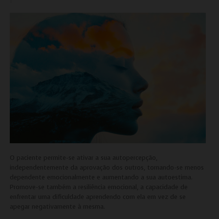
Armazenamento de Análises (Google ADS | META ADS)
Adições
Consentimento Google Ads, Google Shopping e Google
Play.
Consentimento para Remarketing
Permitir suporte a funcionalidades do site.
Permitir personalização e recomendações de video.
Permitir armazanamento relacionado à segurança,
autenticação e prevenção de fraudes.
ID de Rastreamento Negado
Consentimento Extra
Anúncios Não Personalizados
Para rejeitar os cookies, desmarque as caixas de
O paciente permite-se ativar a sua autopercepção,
seleção e clique no botão ACEITAR.
independentemente da aprovação dos outros, tornando-se menos
dependente emocionalmente e aumentando a sua autoestima.
Promove-se também a resiliência emocional, a capacidade de
enfrentar uma dificuldade aprendendo com ela em vez de se
apegar negativamente à mesma.