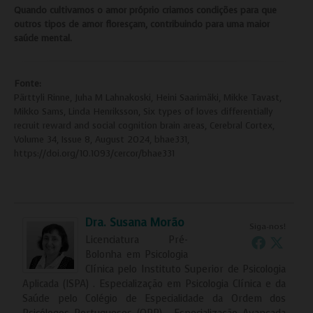
Quando cultivamos o amor próprio criamos condições para que
outros tipos de amor floresçam, contribuindo para uma maior
saúde mental.
Fonte:
Pärttyli Rinne, Juha M Lahnakoski, Heini Saarimäki, Mikke Tavast,
Mikko Sams, Linda Henriksson, Six types of loves differentially
recruit reward and social cognition brain areas, Cerebral Cortex,
Volume 34, Issue 8, August 2024, bhae331,
https://doi.org/10.1093/cercor/bhae331
Dra. Susana Morão
Siga-nos!
Licenciatura Pré-
Bolonha em Psicologia
Clínica pelo Instituto Superior de Psicologia
Aplicada (ISPA) . Especialização em Psicologia Clínica e da
Saúde pelo Colégio de Especialidade da Ordem dos