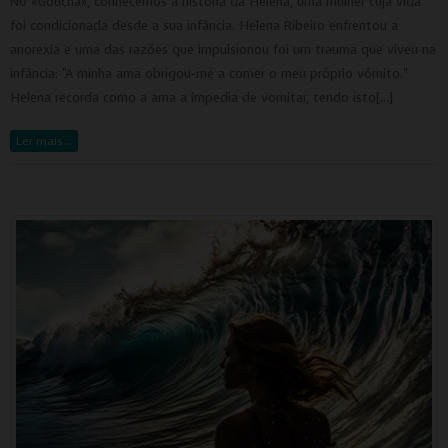
No «Goucha», conhecemos a história da Helena, uma mulher cuja vida
foi condicionada desde a sua infância. Helena Ribeiro enfrentou a
anorexia e uma das razões que impulsionou foi um trauma que viveu na
infância: "A minha ama obrigou-me a comer o meu próprio vómito."
Helena recorda como a ama a impedia de vomitar, tendo isto[…]
Ler mais…