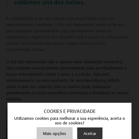
cuidamos uns dos outros.
A comunicação é um dos pilares mais importantes para um
relacionamento saudável. O Dia dos Namorados pode então ser
uma excelente oportunidade para conversarmos sobre os
sentimentos, expectativas e desafios que o casal vai enfrentando,
criando desta forma um espaço seguro para a troca e
compreensão mútua.
O Dia dos Namorados não é apenas uma celebração romântica,
mas também uma excelente oportunidade para aprofundarmos o
nosso entendimento sobre o amor e a paixão. Seja num
relacionamento ou num momento de autodescoberta, refletir
sobre o que nos conecta com os outros pode enriquecer
grandemente a nossa experiência emocional e fortalecer as nossas
relações.
COOKIES E PRIVACIDADE
Utilizamos cookies para melhorar a sua experiência, aceita o
uso de cookies?
Mais opções
Aceitar