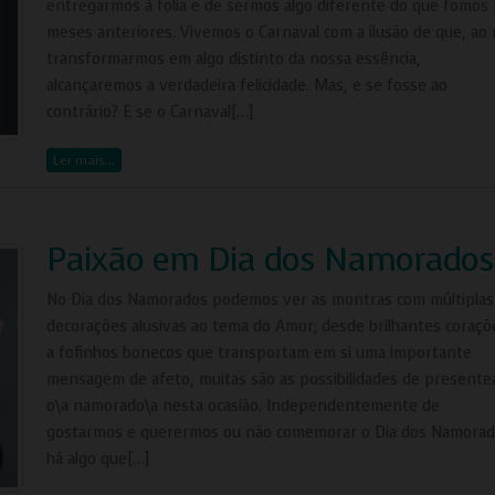
entregarmos à folia e de sermos algo diferente do que fomos
Adições
meses anteriores. Vivemos o Carnaval com a ilusão de que, ao
Consentimento Google Ads, Google Shopping e Google
transformarmos em algo distinto da nossa essência,
Play.
alcançaremos a verdadeira felicidade. Mas, e se fosse ao
Consentimento para Remarketing
contrário? E se o Carnaval[…]
Permitir suporte a funcionalidades do site.
Permitir personalização e recomendações de video.
Ler mais…
Permitir armazanamento relacionado à segurança,
autenticação e prevenção de fraudes.
ID de Rastreamento Negado
Paixão em Dia dos Namorados
Consentimento Extra
No Dia dos Namorados podemos ver as montras com múltiplas
Anúncios Não Personalizados
decorações alusivas ao tema do Amor; desde brilhantes coraçõ
Para rejeitar os cookies, desmarque as caixas de
a fofinhos bonecos que transportam em si uma importante
seleção e clique no botão ACEITAR.
mensagem de afeto, muitas são as possibilidades de presente
o\a namorado\a nesta ocasião. Independentemente de
gostarmos e querermos ou não comemorar o Dia dos Namorad
há algo que[…]