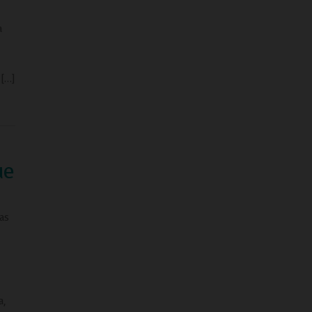
a
é[…]
ue
as
,
a,