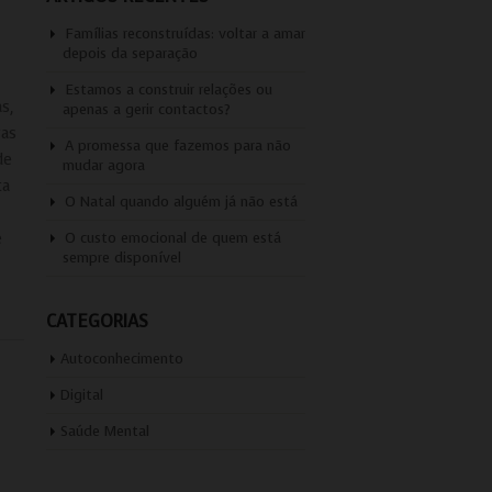
Famílias reconstruídas: voltar a amar
depois da separação
Estamos a construir relações ou
s,
apenas a gerir contactos?
ras
A promessa que fazemos para não
de
mudar agora
ta
O Natal quando alguém já não está
é
O custo emocional de quem está
sempre disponível
CATEGORIAS
Autoconhecimento
Digital
Saúde Mental