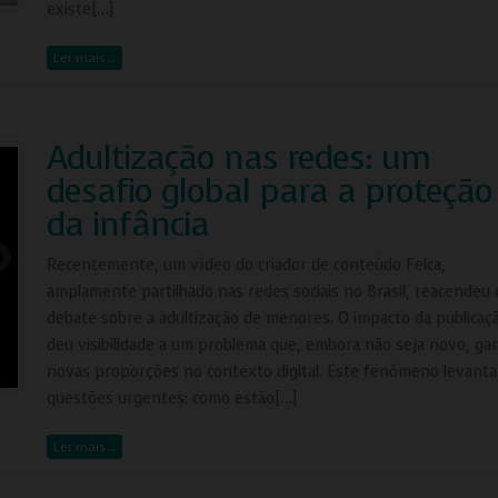
existe[…]
Ler mais…
Adultização nas redes: um
desafio global para a proteção
da infância
Recentemente, um vídeo do criador de conteúdo Felca,
amplamente partilhado nas redes sociais no Brasil, reacendeu 
debate sobre a adultização de menores. O impacto da publicaç
deu visibilidade a um problema que, embora não seja novo, ga
novas proporções no contexto digital. Este fenómeno levanta
questões urgentes: como estão[…]
Ler mais…