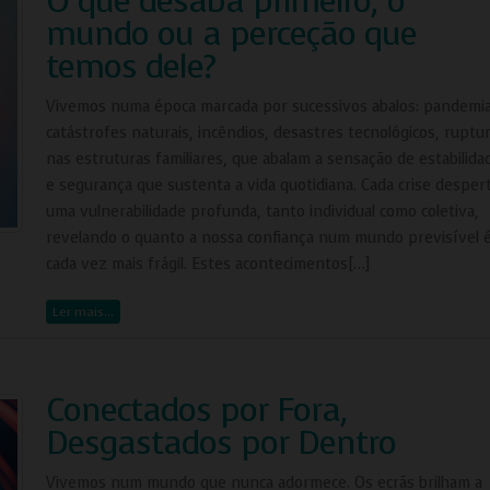
O que desaba primeiro, o
mundo ou a perceção que
temos dele?
Vivemos numa época marcada por sucessivos abalos: pandemia
catástrofes naturais, incêndios, desastres tecnológicos, ruptu
nas estruturas familiares, que abalam a sensação de estabilida
e segurança que sustenta a vida quotidiana. Cada crise desper
uma vulnerabilidade profunda, tanto individual como coletiva,
revelando o quanto a nossa confiança num mundo previsível 
cada vez mais frágil. Estes acontecimentos[…]
Ler mais…
Conectados por Fora,
Desgastados por Dentro
Vivemos num mundo que nunca adormece. Os ecrãs brilham a